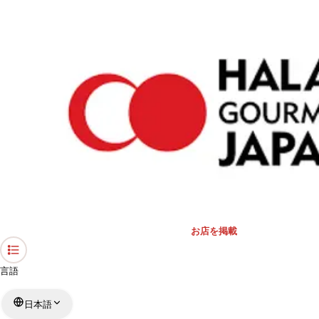
›
礼拝スペース・モスク
›
東京都
›
松屋銀座
ホーム
松屋銀座
東京都 / 礼拝スペース
リストを見る
›
行きたい
行った
対応状況
お店を掲載
言語
日本語