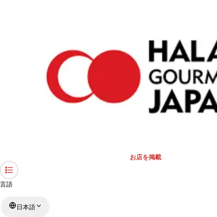
›
礼拝スペース・モスク
›
静岡県
›
金時亭
ホーム
金時亭
静岡県 / 礼拝スペース
リストを見る
›
行きたい
行った
対応状況
お店を掲載
言語
日本語