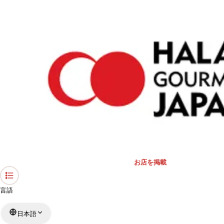
›
礼拝スペース・モスク
›
茨城県
›
マスジド・アル・ラーマン（日立モスク）
ホーム
マスジド・アル・ラーマン（日立モ
スク）
茨城県 / モスク
リストを見る
›
行きたい
行った
対応状況
お店を掲載
言語
日本語