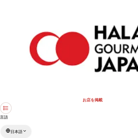
›
礼拝スペース・モスク
›
大阪府
›
忍者堂
ホーム
忍者堂
大阪府 / 礼拝スペース
リストを見る
›
行きたい
行った
対応状況
お店を掲載
言語
日本語