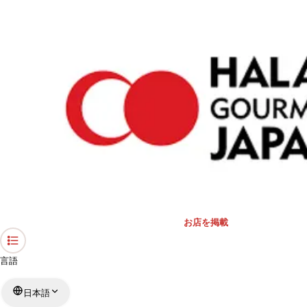
›
礼拝スペース・モスク
›
東京都
›
第2ターミナル 3階 国際線出発ロビー
ホーム
第2ターミナル 3階 国際線出発ロビ
ー
東京都 / 礼拝スペース
リストを見る
›
行きたい
行った
対応状況
お店を掲載
言語
日本語