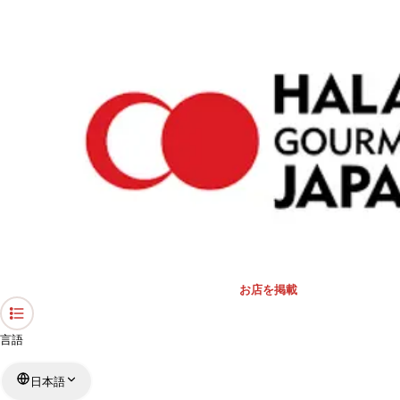
›
礼拝スペース・モスク
›
栃木県
›
東武日光線礼拝室
ホーム
東武日光線礼拝室
栃木県 / 礼拝スペース
リストを見る
›
行きたい
行った
対応状況
お店を掲載
言語
日本語