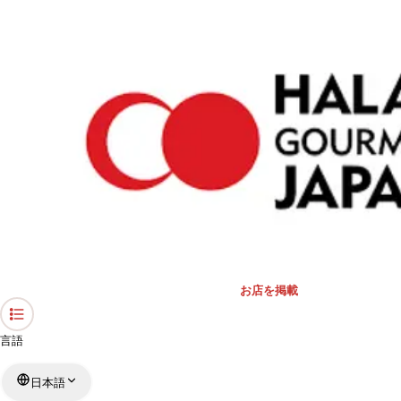
›
礼拝スペース・モスク
›
東京都
›
錦糸町モスク
ホーム
錦糸町モスク
東京都 / モスク
リストを見る
›
行きたい
行った
対応状況
お店を掲載
言語
日本語