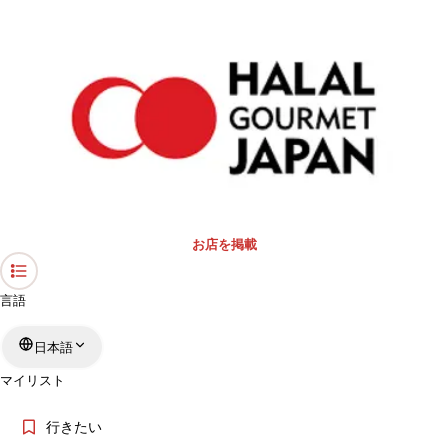
›
礼拝スペース・モスク
›
千葉県
›
モスク
ホーム
「千葉県」のモスク
キーワード
エリア
お店を掲載
もっと絞る
言語
日本語
検索
マイリスト
行きたい
「千葉県」のモスクについて