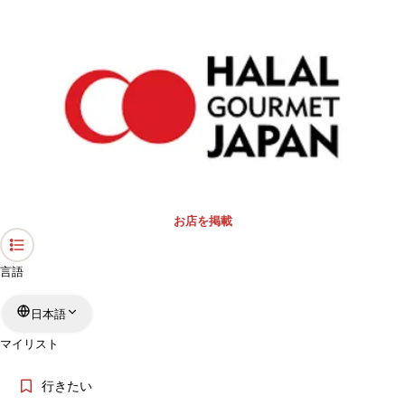
›
礼拝スペース・モスク
›
愛媛県
›
モスク
ホーム
「愛媛県」のモスク
キーワード
エリア
お店を掲載
もっと絞る
言語
日本語
検索
マイリスト
行きたい
「愛媛県」のモスクについて