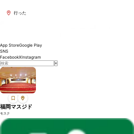
福岡県には、ムスリムの方々が礼拝できる施設があります。この地域
の礼拝スペースとモスクでは、安心して礼拝を行うことができます。
行った
専用のモスクでの定期的な礼拝や、空港、ショッピングモール、観光
地などに設置された一時的な礼拝スペースまで、幅広くご紹介しま
す。
各施設によって利用可能なサービスや設備が異なりますので、訪問前
に詳細をご確認ください。金曜日のジュムア礼拝のためのモスクをお
App Store
Google Play
探しの方も、旅行中に便利な礼拝スペースをお探しの方も、必要な情
SNS
報をこちらで見つけることができます。
Facebook
X
Instagram
×
福岡マスジド
モスク