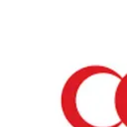
ホーム
›
礼拝スペース・モスク
›
熊本県
›
礼拝スペース
「熊本県」の礼拝スペース
「熊本県」の礼拝スペースについて
熊本県には、ムスリムの方々が礼拝できる一時的な礼拝スペースがありま
域の礼拝スペースでは、安心して礼拝を行うことができます。これらのス
ショッピングモール、空港、その他の公共施設などに設置されています。
「熊本県」の礼拝スペースは見つかりませんでした
お探しの店舗・お祈り場所が見つかりませんか？
あなたのリクエストが、お店やお祈りする場所を探すムスリムの助けに
店舗の掲載をリクエスト
お祈り場所をリク