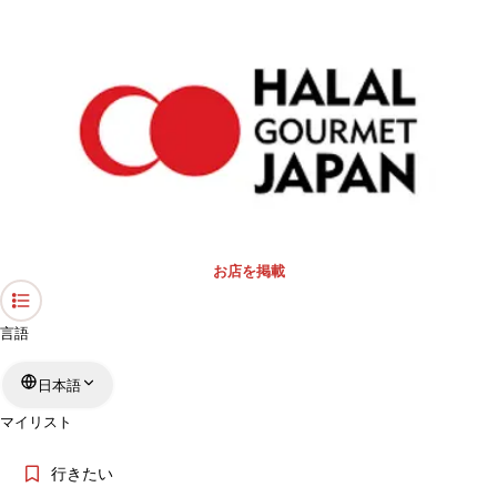
›
礼拝スペース・モスク
›
新潟県
›
モスク
ホーム
「新潟県」のモスク
キーワード
エリア
お店を掲載
もっと絞る
言語
日本語
検索
マイリスト
行きたい
「新潟県」のモスクについて