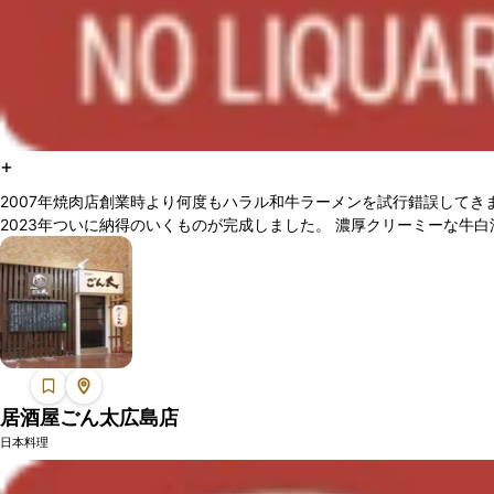
+
2007年焼肉店創業時より何度もハラル和牛ラーメンを試行錯誤してき
2023年ついに納得のいくものが完成しました。 濃厚クリーミーな牛
リジナルの辛味噌を加えたスパイシースープの2種類があります。 厳
使った自家製のモチモチ中太ちぢれ麺。 そこにトッピングのA5ハラル..
居酒屋ごん太広島店
日本料理