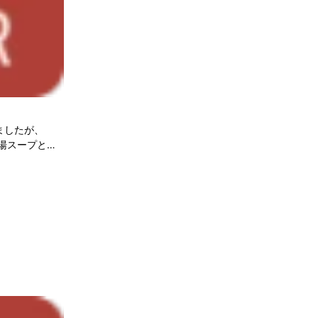
ましたが、
白湯スープとオ
選の国産小麦を
.