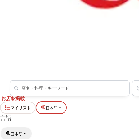
Halal Wagyu Ramen & Gyukatsu GYUMON HIROSH
(Vegan Options Available)
ラーメン
お店を掲載
マイリスト
日本語
言語
日本語