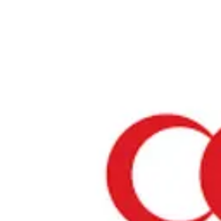
ホーム
›
広島県
広島県のハラールレストラン・礼拝所
レストランのみ
モスク
礼拝スペース
広島県について
広島県は日本を代表する魅力的なエリアの一つです。伝統と現代が調和し
かな自然、多彩な美食が楽しめます。ムスリムの方が安心して食事を楽し
増えており、ハラール認証を取得した店舗やムスリムフレンドリーなサー
する店舗をご紹介します。