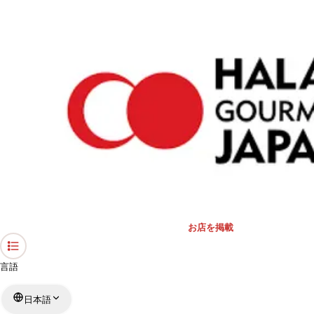
›
神奈川県のレストラン
›
カザーナ
ホーム
カザーナ
神奈川県 / インド料理
リストを見る
›
行きたい
行った
お店を掲載
言語
日本語