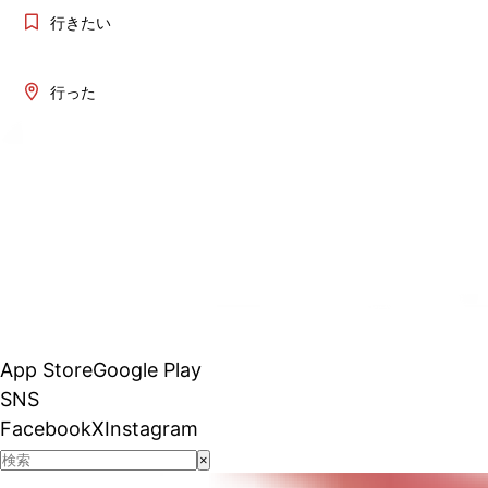
行きたい
行った
App Store
Google Play
SNS
Facebook
X
Instagram
×