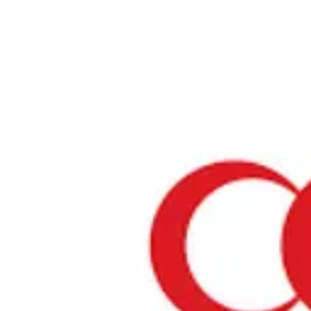
ホーム
›
福岡県のレストラン
›
弥五郎香椎 みゆき通り店
弥五郎香椎 みゆき通り店
福岡県 / 日本料理
リストを見る
›
行きたい
行った