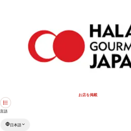
›
東京都のレストラン
›
otaco
ホーム
otaco
東京都 / パン
リストを見る
›
行きたい
行った
お店を掲載
言語
日本語