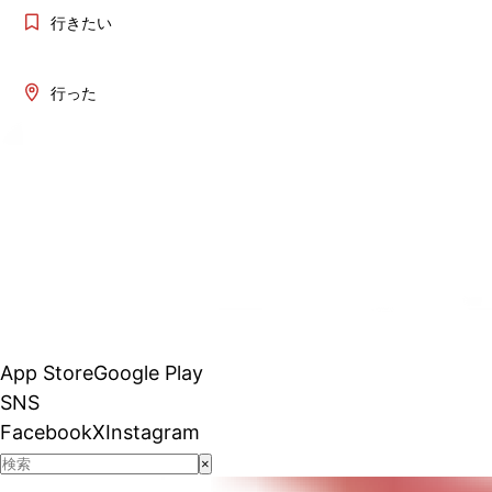
行きたい
行った
App Store
Google Play
SNS
Facebook
X
Instagram
×