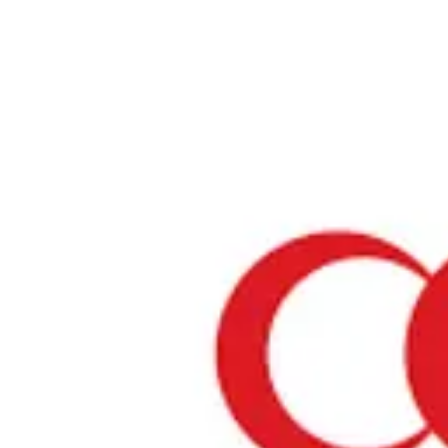
ホーム
›
静岡県のレストラン
›
ラージパレス
ラージパレス
静岡県 / インド料理
リストを見る
›
行きたい
行った