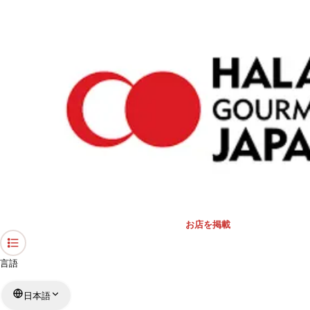
›
礼拝スペース・モスク
›
東京都
›
渋谷PARCO
ホーム
渋谷PARCO
東京都 / 礼拝スペース
リストを見る
›
行きたい
行った
対応状況
お店を掲載
言語
日本語