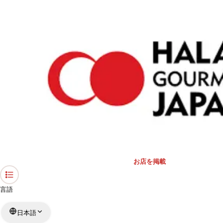
›
礼拝スペース・モスク
›
東京都
›
CELTIC PARK 原宿
ホーム
CELTIC PARK 原宿
東京都 / 礼拝スペース
リストを見る
›
行きたい
行った
対応状況
お店を掲載
言語
日本語