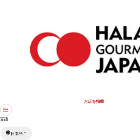
›
礼拝スペース・モスク
›
東京都
›
新大久保マスジド
ホーム
新大久保マスジド
東京都 / モスク
リストを見る
›
行きたい
行った
対応状況
お店を掲載
言語
日本語