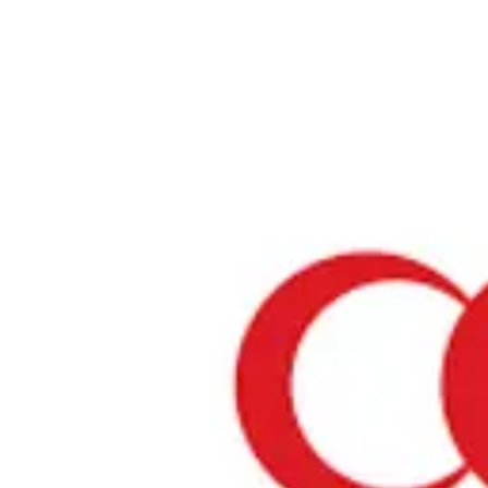
ホーム
›
礼拝スペース・モスク
›
岐阜県
›
岐阜都ホテル
岐阜都ホテル
岐阜県 / 礼拝スペース
リストを見る
›
行きたい
行った
対応状況