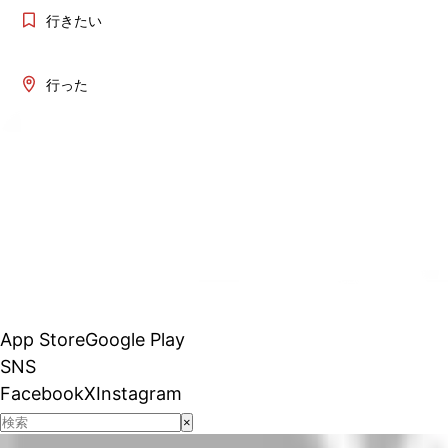
行きたい
行った
App Store
Google Play
SNS
Facebook
X
Instagram
×