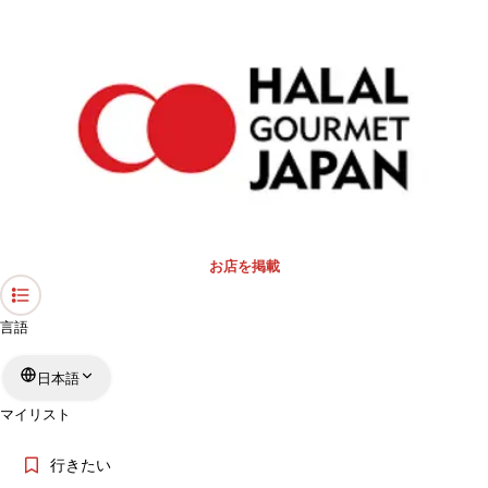
›
礼拝スペース・モスク
›
北海道
›
礼拝スペース
ホーム
「北海道」の礼拝スペース
キーワード
エリア
お店を掲載
もっと絞る
言語
日本語
検索
マイリスト
行きたい
「北海道」の礼拝スペースについて