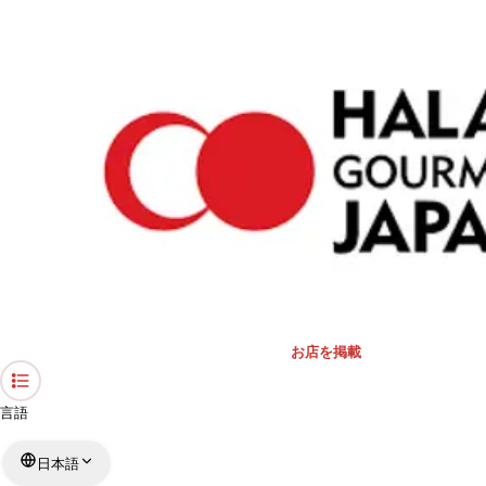
›
東京都のレストラン
›
アナム本格インド料理銀座
ホーム
アナム本格インド料理銀座
東京都 / インド料理
リストを見る
›
行きたい
行った
お店を掲載
言語
日本語