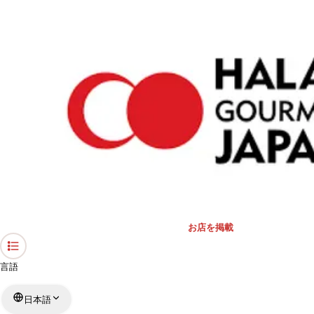
›
北海道のレストラン
›
ラーメン寳龍（ほうりゅう）
ホーム
ラーメン寳龍（ほうりゅう）
北海道 / ラーメン
リストを見る
›
行きたい
行った
お店を掲載
言語
日本語