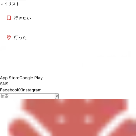
マイリスト
行きたい
行った
Wed-Sunday 1700-2200 Monday and tuesdays closed.
App Store
Google Play
SNS
Facebook
X
Instagram
×