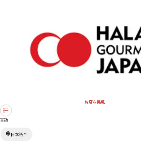
›
東京都のレストラン
›
南インド料理 マハラニ
ホーム
南インド料理 マハラニ
東京都 / インド料理
リストを見る
›
行きたい
行った
お店を掲載
言語
日本語