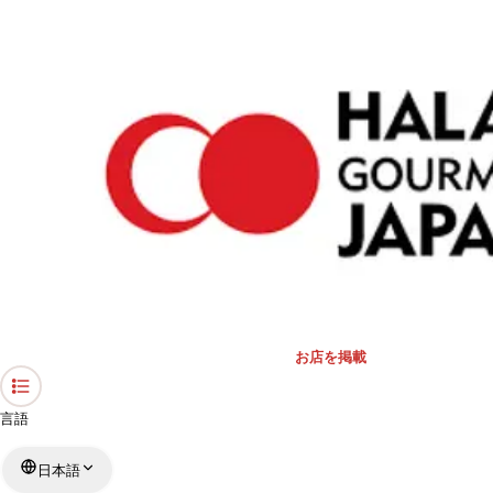
›
東京都のレストラン
›
けばぶ工房
ホーム
けばぶ工房
東京都 / トルコ料理
リストを見る
›
行きたい
行った
お店を掲載
言語
日本語